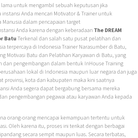
kir lama untuk mengambil sebuah keputusan jika
u instansi Anda mencari Motivator & Trainer untuk
a Manusia dalam pencapaian target
 instansi Anda karena dengan keberadaan
The DREAM
or Batu
Terkenal dan salah satu pusat pelatihan dan
terpercaya di Indonesia Trainer Narasumber di Batu,
ing Motivasi Batu dan Pelatihan Karyawan di Batu, yang
an dan pengembangan dalam bentuk InHouse Training
perusahaan lokal di Indonesia maupun luar negara dan juga
at provinsi, kota dan kabupaten maka kini saatnya
nstansi Anda segera dapat bergabung bersama mereka
dan pengembangan pegawai atau karyawan Anda kepada
mana orang-orang mencapai kemampuan tertentu untuk
. Oleh karena itu, proses ini terikat dengan berbagai
 dipandang secara sempit maupun luas. Secara terbatas,