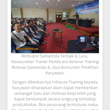
Motivator Samarinda Terbaik & Lucu,
Narasumber Trainer Pembicara Seminar Training
Motivasi Samarinda & Jasa Konsultan Pelatihan
Karyawan.
Dengan diberikannya InHouse Training kepada
karyawan diharapkan akan dapat memberikan
semangat baru dan motivasi kerja lebih yang
dapat berdampak secara langsung terhadap
produktivitas. Bila seseorang termotivasi maka