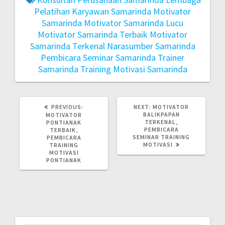
Pelatihan Karyawan Samarinda
Motivator
Samarinda
Motivator Samarinda Lucu
Motivator Samarinda Terbaik
Motivator
Samarinda Terkenal
Narasumber Samarinda
Pembicara Seminar Samarinda
Trainer
Samarinda
Training Motivasi Samarinda
PREVIOUS
NEXT
PREVIOUS:
NEXT:
MOTIVATOR
POST:
POST:
BALIKPAPAN
MOTIVATOR
TERKENAL,
PONTIANAK
PEMBICARA
TERBAIK,
SEMINAR TRAINING
PEMBICARA
MOTIVASI
TRAINING
MOTIVASI
PONTIANAK