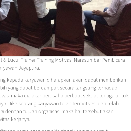
l & Lucu. Trainer Training Motivasi Narasumber Pembicara
aryawan Jayapura.
ning kepada karyawan diharapkan akan dapat memberikan
lebih yang dapat berdampak secara langsung terhadap
otivasi maka dia akanberusaha berbuat sekuat tenaga untuk
a. Jika seorang karyawan telah termotivasi dan telah
i dengan tujuan organisasi maka hal tersebut akan
tas kerjanya.