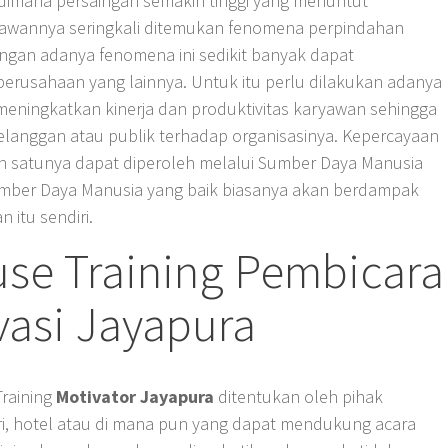
i dimana persaingan semakin tinggi yang menuntut
aryawannya seringkali ditemukan fenomena perpindahan
gan adanya fenomena ini sedikit banyak dapat
perusahaan yang lainnya. Untuk itu perlu dilakukan adanya
 meningkatkan kinerja dan produktivitas karyawan sehingga
anggan atau publik terhadap organisasinya. Kepercayaan
h satunya dapat diperoleh melalui Sumber Daya Manusia
Sumber Daya Manusia yang baik biasanya akan berdampak
 itu sendiri.
se Training Pembicara
vasi Jayapura
raining
Motivator Jayapura
ditentukan oleh pihak
iri, hotel atau di mana pun yang dapat mendukung acara