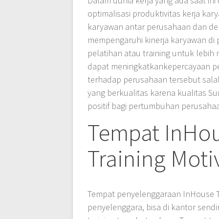
Dalam dunia kerja yang ada saat in
optimalisasi produktivitas kerja k
karyawan antar perusahaan dan den
mempengaruhi kinerja karyawan di 
pelatihan atau training untuk lebih
dapat meningkatkankepercayaan pel
terhadap perusahaan tersebut sala
yang berkualitas karena kualitas 
positif bagi pertumbuhan perusahaan
Tempat InHou
Training Moti
Tempat penyelenggaraan InHouse T
penyelenggara, bisa di kantor send