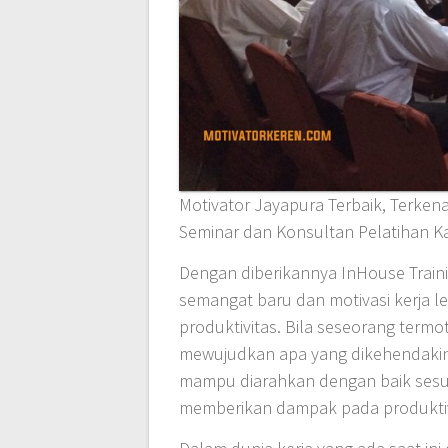
Motivator Jayapura Terbaik, Terkena
Seminar dan Konsultan Pelatihan K
Dengan diberikannya InHouse Trai
semangat baru dan motivasi kerja 
produktivitas. Bila seseorang term
mewujudkan apa yang dikehendakiny
mampu diarahkan dengan baik sesua
memberikan dampak pada produktivi