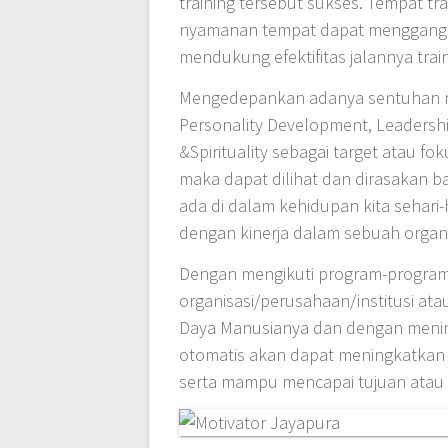
training tersebut sukses. Tempat tr
nyamanan tempat dapat menggangg
mendukung efektifitas jalannya trai
Mengedepankan adanya sentuhan m
Personality Development, Leadersh
&Spirituality sebagai target atau fo
maka dapat dilihat dan dirasakan b
ada di dalam kehidupan kita sehar
dengan kinerja dalam sebuah organis
Dengan mengikuti program-program
organisasi/perusahaan/institusi ata
Daya Manusianya dan dengan menin
otomatis akan dapat meningkatkan ki
serta mampu mencapai tujuan atau g