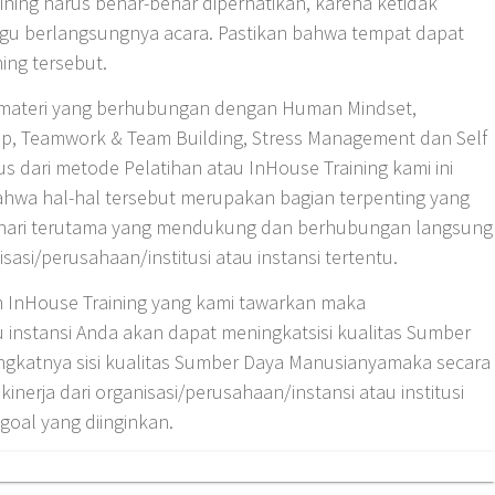
aining harus benar-benar diperhatikan, karena ketidak
u berlangsungnya acara. Pastikan bahwa tempat dapat
ning tersebut.
ateri yang berhubungan dengan Human Mindset,
ip, Teamwork & Team Building, Stress Management dan Self
kus dari metode Pelatihan atau InHouse Training kami ini
ahwa hal-hal tersebut merupakan bagian terpenting yang
i-hari terutama yang mendukung dan berhubungan langsung
asi/perusahaan/institusi atau instansi tertentu.
 InHouse Training yang kami tawarkan maka
u instansi Anda akan dapat meningkatsisi kualitas Sumber
gkatnya sisi kualitas Sumber Daya Manusianyamaka secara
nerja dari organisasi/perusahaan/instansi atau institusi
oal yang diinginkan.