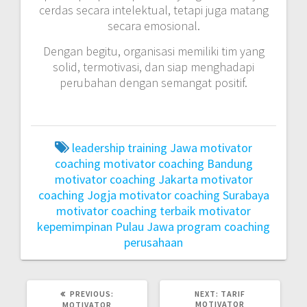
cerdas secara intelektual, tetapi juga matang
secara emosional.
Dengan begitu, organisasi memiliki tim yang
solid, termotivasi, dan siap menghadapi
perubahan dengan semangat positif.
leadership training Jawa
motivator
coaching
motivator coaching Bandung
motivator coaching Jakarta
motivator
coaching Jogja
motivator coaching Surabaya
motivator coaching terbaik
motivator
kepemimpinan Pulau Jawa
program coaching
perusahaan
PREVIOUS
NEXT
PREVIOUS:
NEXT:
TARIF
POST:
POST:
MOTIVATOR
MOTIVATOR