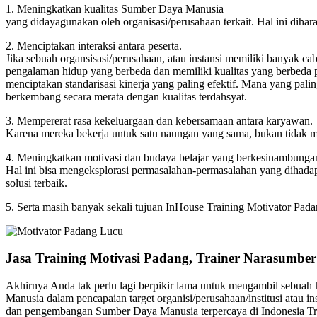
1. Meningkatkan kualitas Sumber Daya Manusia
yang didayagunakan oleh organisasi/perusahaan terkait. Hal ini dihar
2. Menciptakan interaksi antara peserta.
Jika sebuah organsisasi/perusahaan, atau instansi memiliki banyak c
pengalaman hidup yang berbeda dan memiliki kualitas yang berbeda pu
menciptakan standarisasi kinerja yang paling efektif. Mana yang pali
berkembang secara merata dengan kualitas terdahsyat.
3. Mempererat rasa kekeluargaan dan kebersamaan antara karyawan.
Karena mereka bekerja untuk satu naungan yang sama, bukan tidak mu
4. Meningkatkan motivasi dan budaya belajar yang berkesinambunga
Hal ini bisa mengeksplorasi permasalahan-permasalahan yang dihadap
solusi terbaik.
5. Serta masih banyak sekali tujuan InHouse Training Motivator Pad
Jasa Training Motivasi Padang, Trainer Narasumbe
Akhirnya Anda tak perlu lagi berpikir lama untuk mengambil sebuah k
Manusia dalam pencapaian target organisi/perusahaan/institusi ata
dan pengembangan Sumber Daya Manusia terpercaya di Indonesia Tra