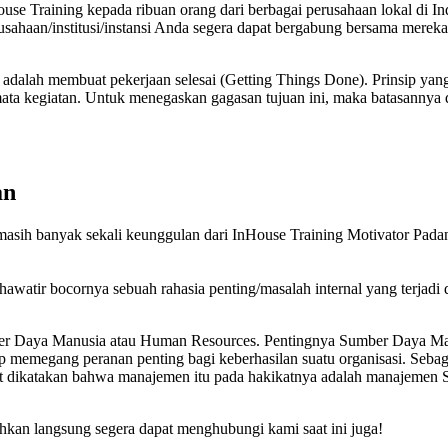
 Training kepada ribuan orang dari berbagai perusahaan lokal di Ind
perusahaan/institusi/instansi Anda segera dapat bergabung bersama m
alah membuat pekerjaan selesai (Getting Things Done). Prinsip yang
ta kegiatan. Untuk menegaskan gagasan tujuan ini, maka batasannya 
an
 masih banyak sekali keunggulan dari InHouse Training Motivator Padan
u hawatir bocornya sebuah rahasia penting/masalah internal yang terjadi
r Daya Manusia atau Human Resources. Pentingnya Sumber Daya Manus
tap memegang peranan penting bagi keberhasilan suatu organisasi. S
t dikatakan bahwa manajemen itu pada hakikatnya adalah manajeme
ahkan langsung segera dapat menghubungi kami saat ini juga!