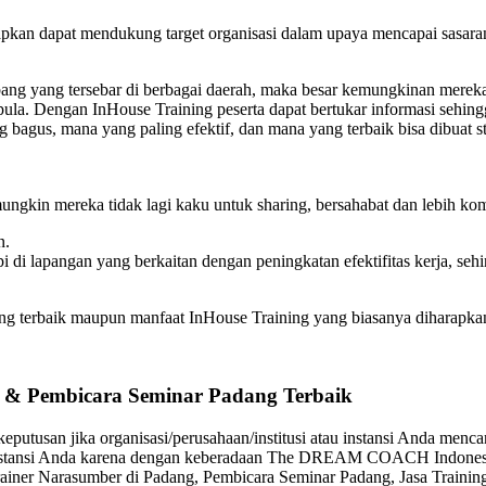
apkan dapat mendukung target organisasi dalam upaya mencapai sasaran 
abang yang tersebar di berbagai daerah, maka besar kemungkinan merek
la. Dengan InHouse Training peserta dapat bertukar informasi sehingg
ng bagus, mana yang paling efektif, dan mana yang terbaik bisa dibuat
ngkin mereka tidak lagi kaku untuk sharing, bersahabat dan lebih kom
n.
i di lapangan yang berkaitan dengan peningkatan efektifitas kerja, s
ang terbaik maupun manfaat InHouse Training yang biasanya diharapka
r & Pembicara Seminar Padang Terbaik
eputusan jika organisasi/perusahaan/institusi atau instansi Anda men
u instansi Anda karena dengan keberadaan The DREAM COACH Indonesia 
iner Narasumber di Padang, Pembicara Seminar Padang, Jasa Training