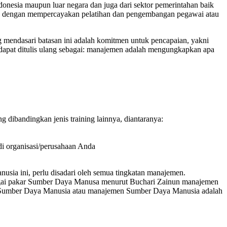
onesia maupun luar negara dan juga dari sektor pemerintahan baik
ereka dengan mempercayakan pelatihan dan pengembangan pegawai atau
 mendasari batasan ini adalah komitmen untuk pencapaian, yakni
dapat ditulis ulang sebagai: manajemen adalah mengungkapkan apa
g dibandingkan jenis training lainnya, diantaranya:
 di organisasi/perusahaan Anda
ia ini, perlu disadari oleh semua tingkatan manajemen.
ebagai pakar Sumber Daya Manusa menurut Buchari Zainun manajemen
n Sumber Daya Manusia atau manajemen Sumber Daya Manusia adalah