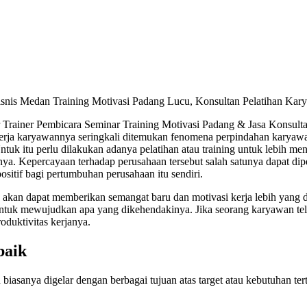
isnis Medan Training Motivasi Padang Lucu, Konsultan Pelatihan Kar
rainer Pembicara Seminar Training Motivasi Padang & Jasa Konsultan
 kerja karyawannya seringkali ditemukan fenomena perpindahan karyaw
uk itu perlu dilakukan adanya pelatihan atau training untuk lebih me
ya. Kepercayaan terhadap perusahaan tersebut salah satunya dapat di
itif bagi pertumbuhan perusahaan itu sendiri.
kan dapat memberikan semangat baru dan motivasi kerja lebih yang da
 untuk mewujudkan apa yang dikehendakinya. Jika seorang karyawan tel
oduktivitas kerjanya.
baik
biasanya digelar dengan berbagai tujuan atas target atau kebutuhan te