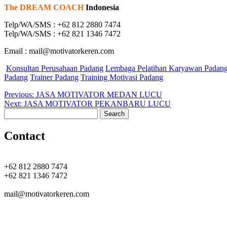
The DREAM COACH
Indonesia
Telp/WA/SMS : +62 812 2880 7474
Telp/WA/SMS : +62 821 1346 7472
Email : mail@motivatorkeren.com
Konsultan Perusahaan Padang
Lembaga Pelatihan Karyawan Padan
Padang
Trainer Padang
Training Motivasi Padang
Post
Previous
Previous:
JASA MOTIVATOR MEDAN LUCU
Next
post:
Next:
JASA MOTIVATOR PEKANBARU LUCU
navigation
Search
post:
for:
Contact
+62 812 2880 7474
+62 821 1346 7472
mail@motivatorkeren.com