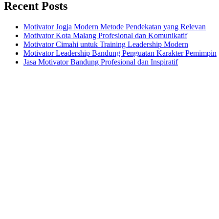
Recent Posts
Motivator Jogja Modern Metode Pendekatan yang Relevan
Motivator Kota Malang Profesional dan Komunikatif
Motivator Cimahi untuk Training Leadership Modern
Motivator Leadership Bandung Penguatan Karakter Pemimpin
Jasa Motivator Bandung Profesional dan Inspiratif
Headquarters
Jl. Perumnas No. 40
Seturan - Sleman,
Yogyakarta - Indonesia
+62 274 2800121
+62 812 2880 7474
mail@motivatorkeren.com
Recent Posts