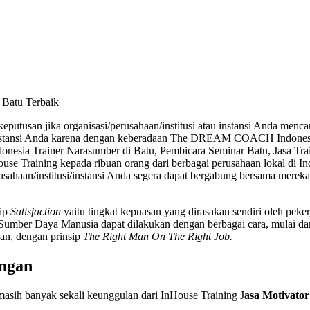
 Batu Terbaik
eputusan jika organisasi/perusahaan/institusi atau instansi Anda men
tau instansi Anda karena dengan keberadaan The DREAM COACH Indones
nesia Trainer Narasumber di Batu, Pembicara Seminar Batu, Jasa Trai
 Training kepada ribuan orang dari berbagai perusahaan lokal di Ind
perusahaan/institusi/instansi Anda segera dapat bergabung bersama m
ip
Satisfaction
yaitu tingkat kepuasan yang dirasakan sendiri oleh peke
 Sumber Daya Manusia dapat dilakukan dengan berbagai cara, mulai da
an, dengan prinsip
The Right
M
an On The Right Job.
ungan
 masih banyak sekali keunggulan dari InHouse Training J
asa Motivato