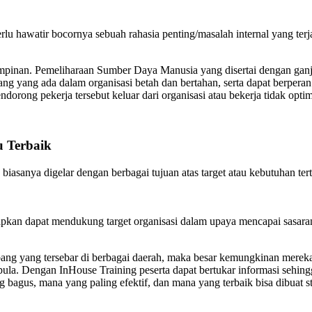
erlu hawatir bocornya sebuah rahasia penting/masalah internal yang ter
mpinan. Pemeliharaan Sumber Daya Manusia yang disertai dengan gan
ng yang ada dalam organisasi betah dan bertahan, serta dapat berpera
orong pekerja tersebut keluar dari organisasi atau bekerja tidak optim
u Terbaik
biasanya digelar dengan berbagai tujuan atas target atau kebutuhan te
apkan dapat mendukung target organisasi dalam upaya mencapai sasaran 
abang yang tersebar di berbagai daerah, maka besar kemungkinan merek
la. Dengan InHouse Training peserta dapat bertukar informasi sehingg
ng bagus, mana yang paling efektif, dan mana yang terbaik bisa dibuat