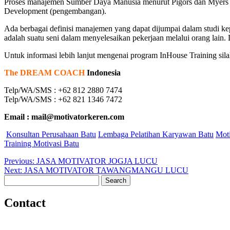
Proses manajemen Sumber Daya Manusia menurut Pigors dan Myers 
Development (pengembangan).
Ada berbagai definisi manajemen yang dapat dijumpai dalam studi k
adalah suatu seni dalam menyelesaikan pekerjaan melalui orang lain.
Untuk informasi lebih lanjut mengenai program InHouse Training sil
The DREAM COACH
Indonesia
Telp/WA/SMS : +62 812 2880 7474
Telp/WA/SMS : +62 821 1346 7472
Email : mail@motivatorkeren.com
Konsultan Perusahaan Batu
Lembaga Pelatihan Karyawan Batu
Moti
Training Motivasi Batu
Post
Previous
Previous:
JASA MOTIVATOR JOGJA LUCU
Next
post:
Next:
JASA MOTIVATOR TAWANGMANGU LUCU
navigation
Search
post:
for:
Contact