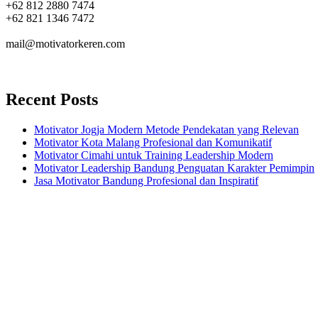
+62 812 2880 7474
+62 821 1346 7472
mail@motivatorkeren.com
Recent Posts
Motivator Jogja Modern Metode Pendekatan yang Relevan
Motivator Kota Malang Profesional dan Komunikatif
Motivator Cimahi untuk Training Leadership Modern
Motivator Leadership Bandung Penguatan Karakter Pemimpin
Jasa Motivator Bandung Profesional dan Inspiratif
Headquarters
Jl. Perumnas No. 40
Seturan - Sleman,
Yogyakarta - Indonesia
+62 274 2800121
+62 812 2880 7474