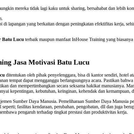
ngkin mereka tidak lagi kaku untuk sharing, bersahabat dan lebih kom
n.
i di lapangan yang berkaitan dengan peningkatan efektifitas kerja, s
r Batu Lucu
terbaik maupun manfaat InHouse Training yang biasanya 
ing Jasa Motivasi Batu Lucu
ucu
ditentukan oleh pihak penyelenggara, bisa di kantor sendiri, hotel 
anan tempat dapat mengganggu berlangsungnya acara. Pastikan bahwa te
ikan dan mempertimbangkan secara seksama hakikat manusianya. Man
unyai kepentingan, kebutuhan, keinginan, kehendak dan kemampuan, d
manajemen Sumber Daya Manusia. Pemeliharaan Sumber Daya Manusia per
al seperti; fasilitas kendaraan, perubahan, pengobatan, dll dan juga be
membawa pengaruh terhadap tingkat prestasi dan produktivitas kerja.